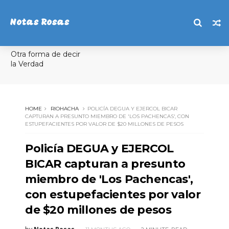
Notas Rosas
Otra forma de decir
la Verdad
HOME
RIOHACHA
POLICÍA DEGUA Y EJERCOL BICAR
CAPTURAN A PRESUNTO MIEMBRO DE 'LOS PACHENCAS', CON
ESTUPEFACIENTES POR VALOR DE $20 MILLONES DE PESOS
Policía DEGUA y EJERCOL
BICAR capturan a presunto
miembro de 'Los Pachencas',
con estupefacientes por valor
de $20 millones de pesos