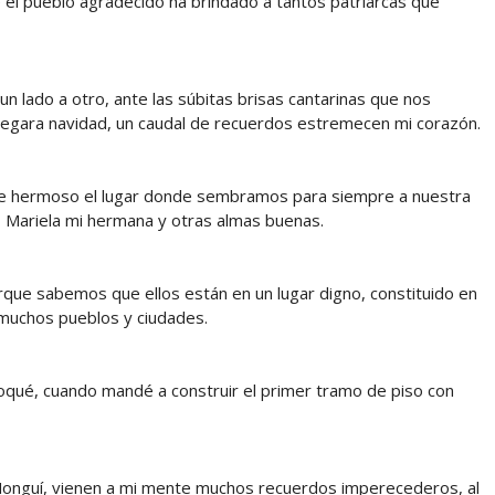
ue el pueblo agradecido ha brindado a tantos patriarcas que
 lado a otro, ante las súbitas brisas cantarinas que nos
egara navidad, un caudal de recuerdos estremecen mi corazón.
 de hermoso el lugar donde sembramos para siempre a nuestra
, Mariela mi hermana y otras almas buenas.
que sabemos que ellos están en un lugar digno, constituido en
a muchos pueblos y ciudades.
oloqué, cuando mandé a construir el primer tramo de piso con
e Monguí, vienen a mi mente muchos recuerdos imperecederos, al