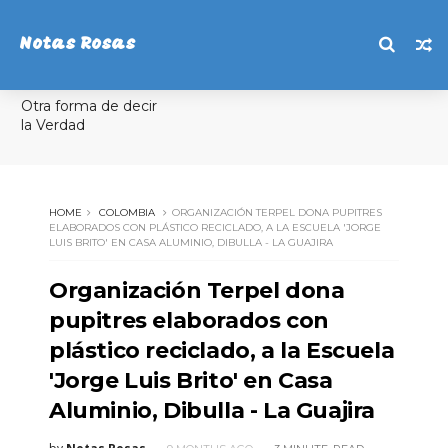
Notas Rosas
Otra forma de decir
la Verdad
HOME
COLOMBIA
ORGANIZACIÓN TERPEL DONA PUPITRES
ELABORADOS CON PLÁSTICO RECICLADO, A LA ESCUELA 'JORGE
LUIS BRITO' EN CASA ALUMINIO, DIBULLA - LA GUAJIRA
Organización Terpel dona
pupitres elaborados con
plástico reciclado, a la Escuela
'Jorge Luis Brito' en Casa
Aluminio, Dibulla - La Guajira