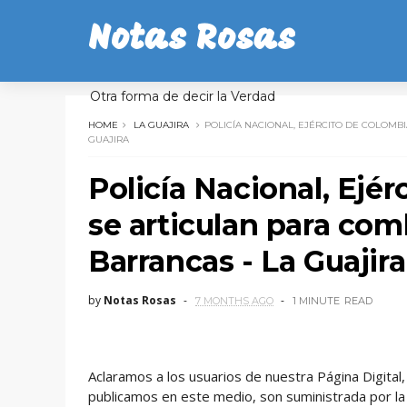
Notas Rosas
Otra forma de decir la Verdad
HOME
LA GUAJIRA
POLICÍA NACIONAL, EJÉRCITO DE COLOMB
GUAJIRA
Policía Nacional, Ejér
se articulan para com
Barrancas - La Guajira
by
Notas Rosas
7 MONTHS AGO
1 MINUTE
READ
Aclaramos a los usuarios de nuestra Página Digita
publicamos en este medio, son suministrada por la