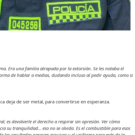
ma. Era una familia atrapada por la extorsión. Se les notaba el
a forma de hablar a medias, dudando incluso al pedir ayuda, como si
laca deja de ser metal, para convertirse en esperanza.
l; es devolverle el derecho a respirar sin opresión. Ver cómo
cia su tranquilidad… eso no se olvida. Es el combustible para esos
e los resultados parecen esquivos y el uniforme pesa más de la