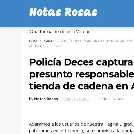
Notas Rosas
Otra forma de decir la Verdad
HOME
CARIBE
POLICÍA DECES CAPTURA A UN CIUDADANO C
AGUACHICA - CESAR
Policía Deces captur
presunto responsable 
tienda de cadena en 
by
Notas Rosas
2 MONTHS AGO
1 MINUTE
READ
Aclaramos a los usuarios de nuestra Página Digita
publicamos en este medio, son suministrada por la