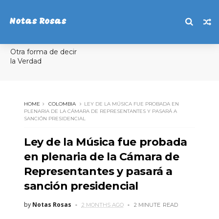
Notas Rosas
Otra forma de decir
la Verdad
HOME
COLOMBIA
LEY DE LA MÚSICA FUE PROBADA EN
PLENARIA DE LA CÁMARA DE REPRESENTANTES Y PASARÁ A
SANCIÓN PRESIDENCIAL
Ley de la Música fue probada
en plenaria de la Cámara de
Representantes y pasará a
sanción presidencial
by
Notas Rosas
2 MONTHS AGO
2 MINUTE
READ