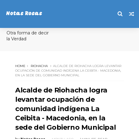
Notas Rosas
Otra forma de decir
la Verdad
HOME
RIOHACHA
ALCALDE DE RIOHACHA LOGRA LEVANTAR
OCUPACIÓN DE COMUNIDAD INDÍGENA LA CEIBITA - MACEDONIA,
EN LA SEDE DEL GOBIERNO MUNICIPAL
Alcalde de Riohacha logra
levantar ocupación de
comunidad indígena La
Ceibita - Macedonia, en la
sede del Gobierno Municipal