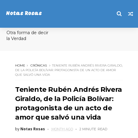
Notas Rosas
Otra forma de decir
la Verdad
HOME
CRÓNICAS
TENIENTE RUBÉN ANDRÉS RIVERA GIRALDO,
DE LA POLICÍA BOLÍVAR: PROTAGONISTA DE UN ACTO DE AMOR
QUE SALVÓ UNA VIDA
Teniente Rubén Andrés Rivera
Giraldo, de la Policía Bolívar:
protagonista de un acto de
amor que salvó una vida
by
Notas Rosas
MONTH AGO
2 MINUTE
READ