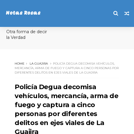
Notas Rosas
Otra forma de decir
la Verdad
HOME
LA GUAJIRA
POLICÍA DEGUA DECOMISA VEHÍCULOS,
MERCANCÍA, ARMA DE FUEGO Y CAPTURA A CINCO PERSONAS POR
DIFERENTES DELITOS EN EJES VIALES DE LA GUAJIRA
Policía Degua decomisa
vehículos, mercancía, arma de
fuego y captura a cinco
personas por diferentes
delitos en ejes viales de La
Guajira