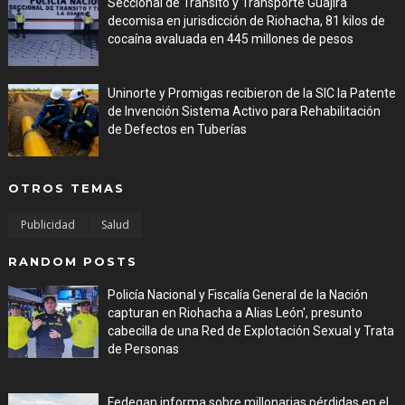
Seccional de Tránsito y Transporte Guajira
decomisa en jurisdicción de Riohacha, 81 kilos de
cocaína avaluada en 445 millones de pesos
Aug 05, 2026
Uninorte y Promigas recibieron de la SIC la Patente
de Invención Sistema Activo para Rehabilitación
de Defectos en Tuberías
Aug 05, 2026
OTROS TEMAS
Publicidad
Salud
RANDOM POSTS
Policía Nacional y Fiscalía General de la Nación
capturan en Riohacha a Alias León', presunto
cabecilla de una Red de Explotación Sexual y Trata
de Personas
Jul 31, 2026
Fedegan informa sobre millonarias pérdidas en el