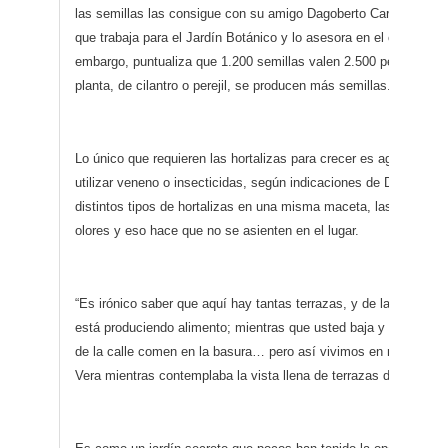
las semillas las consigue con su amigo Dagoberto Carretero, un
que trabaja para el Jardín Botánico y lo asesora en el cuidado de
embargo, puntualiza que 1.200 semillas valen 2.500 pesos. Ade
planta, de cilantro o perejil, se producen más semillas.
Lo único que requieren las hortalizas para crecer es agua, ya q
utilizar veneno o insecticidas, según indicaciones de Dagoberto
distintos tipos de hortalizas en una misma maceta, las plagas pe
olores y eso hace que no se asienten en el lugar.
“Es irónico saber que aquí hay tantas terrazas, y de las que se 
está produciendo alimento; mientras que usted baja y se va cam
de la calle comen en la basura… pero así vivimos en nuestra soc
Vera mientras contemplaba la vista llena de terrazas desocupad