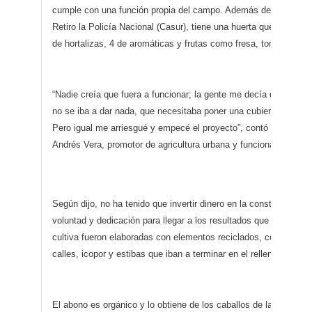
cumple con una función propia del campo. Además de ser la Ca
Retiro la Policía Nacional (Casur), tiene una huerta que cosech
de hortalizas, 4 de aromáticas y frutas como fresa, tomate de árb
“Nadie creía que fuera a funcionar; la gente me decía que con las
no se iba a dar nada, que necesitaba poner una cubierta y que 
Pero igual me arriesgué y empecé el proyecto”, contó el mayor de
Andrés Vera, promotor de agricultura urbana y funcionario en Ca
Según dijo, no ha tenido que invertir dinero en la construcción de
voluntad y dedicación para llegar a los resultados que tiene. L
cultiva fueron elaboradas con elementos reciclados, como llanta
calles, icopor y estibas que iban a terminar en el relleno sanita
El abono es orgánico y lo obtiene de los caballos de la Escuela