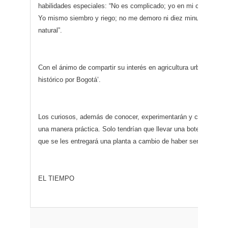
habilidades especiales: “No es complicado; yo en mi casa lo te
Yo mismo siembro y riego; no me demoro ni diez minutos, y es a
natural”.
Con el ánimo de compartir su interés en agricultura urbana, la inc
histórico por Bogotá’.
Los curiosos, además de conocer, experimentarán y contribuirán
una manera práctica. Solo tendrían que llevar una botella plásti
que se les entregará una planta a cambio de haber sembrado otr
EL TIEMPO