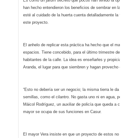
Es como un jardín secreto que pocos han tenido la oportunidad 
han hecho entendieron los beneficios de sembrar en la urbe, po
esté al cuidado de la huerta cuenta detalladamente la forma co
este proyecto.
El anhelo de replicar esta práctica ha hecho que el mayor Vera 
espacios. Tiene concebido, para el último trimestre de este año,
habitantes de la calle. La idea es enseñarles y propiciarles, en
Aranda, el lugar para que siembren y hagan provecho de la cos
“Esto no debería ser un negocio; la misma tierra le da a uno par
semillas, como el cilantro. No gasta uno ni en agua, porque lluev
Máicol Rodríguez, un auxiliar de policía que queda a cargo de la
mayor se ocupa de sus funciones en Casur.
El mayor Vera insiste en que un proyecto de estos no requiere d