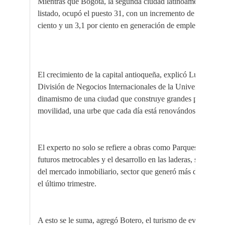
Mientras que Bogotá, la segunda ciudad latinoamericana qu
listado, ocupó el puesto 31
, con un incremento de su PIB pe
ciento y un 3,1 por ciento en generación de empleo.
El crecimiento de la capital antioqueña, explicó Luis Horaci
División de Negocios Internacionales de la Universidad de 
dinamismo de una ciudad que construye grandes proyectos d
movilidad,
una urbe que cada día está renovándose e inno
El experto no solo se refiere a obras como Parques del Río, 
futuros metrocables y el desarrollo en las laderas, sino tam
del mercado inmobiliario, sector que generó más de 24.11
el último trimestre.
A esto se le suma, agregó Botero, el turismo de eventos int