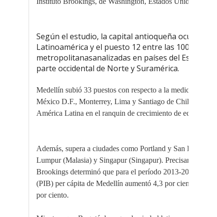
Instituto Brookings, de Washington, Estados Unidos.
Según el estudio, la capital antioqueña ocupó el 
Latinoamérica y el puesto 12 entre las 100 áreas
metropolitanasanalizadas en países del Este de As
parte occidental de Norte y Suramérica.
Medellín subió 33 puestos con respecto a la medición del 
México D.F., Monterrey, Lima y Santiago de Chile, las úni
América Latina en el ranquin de crecimiento de economía 
Además, supera a ciudades como Portland y San Francisc
Lumpur (Malasia) y Singapur (Singapur). Precisamente, el an
Brookings determinó que para el período 2013-2014, el Pr
(PIB) per cápita de Medellín aumentó 4,3 por ciento y su t
por ciento.