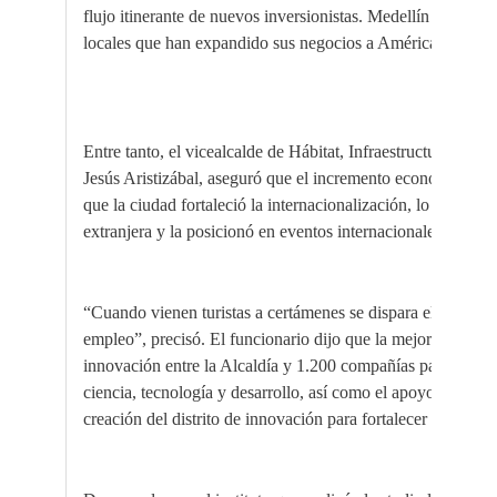
flujo itinerante de nuevos inversionistas. Medellín también
locales que han expandido sus negocios a América Latina.
Entre tanto, el vicealcalde de Hábitat, Infraestructura y Mo
Jesús Aristizábal, aseguró que el incremento económico y 
que la ciudad fortaleció la internacionalización, lo que mejo
extranjera y la posicionó en eventos internacionales.
“Cuando vienen turistas a certámenes se dispara el PIB pér 
empleo”, precisó. El funcionario dijo que la mejoría tambié
innovación entre la Alcaldía y 1.200 compañías para aument
ciencia, tecnología y desarrollo, así como el apoyo a empre
creación del distrito de innovación para fortalecer y formal