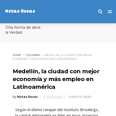
Notas Rosas
Otra forma de decir
la Verdad
HOME
COLOMBIA
MEDELLÍN, LA CIUDAD CON MEJOR
ECONOMÍA Y MÁS EMPLEO EN LATINOAMÉRICA
Medellín, la ciudad con mejor
economía y más empleo en
Latinoamérica
by
Notas Rosas
11 YEARS AGO
3 MINUTE
READ
Según el último ranquin del Instituto Brookings,
la capital antioqueña es líder en esos aspectos.