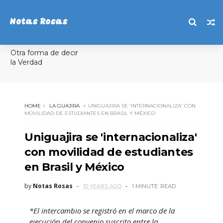
Notas Rosas
Otra forma de decir
la Verdad
HOME
LA GUAJIRA
UNIGUAJIRA SE 'INTERNACIONALIZA' CON
MOVILIDAD DE ESTUDIANTES EN BRASIL Y MÉXICO
Uniguajira se 'internacionaliza'
con movilidad de estudiantes
en Brasil y México
by
Notas Rosas
10 YEARS AGO
1 MINUTE
READ
*El intercambio se registró en el marco de la
ejecución del convenio suscrito entre la