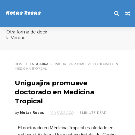
Notas Rosas
Otra forma de decir
la Verdad
HOME
LA GUAJIRA
UNIGUAJIRA PROMUEVE DOCTORADO EN
MEDICINA TROPICAL
Uniguajira promueve
doctorado en Medicina
Tropical
by
Notas Rosas
10 YEARS AGO
1 MINUTE
READ
El doctorado en Medicina Tropical es ofertado en
red por el Sistema Universitario Estatal del Caribe