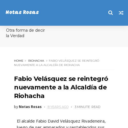
Notas Rosas
Otra forma de decir
la Verdad
HOME
RIOHACHA
FABIO VELÁSQUEZ SE REINTEGRÓ
NUEVAMENTE A LA ALCALDÍA DE RIOHACHA
Fabio Velásquez se reintegró
nuevamente a la Alcaldía de
Riohacha
by
Notas Rosas
8 YEARS AGO
3 MINUTE
READ
El alcalde Fabio David Velásquez Rivadeneira,
luego de ser amparados y restablecidos sus