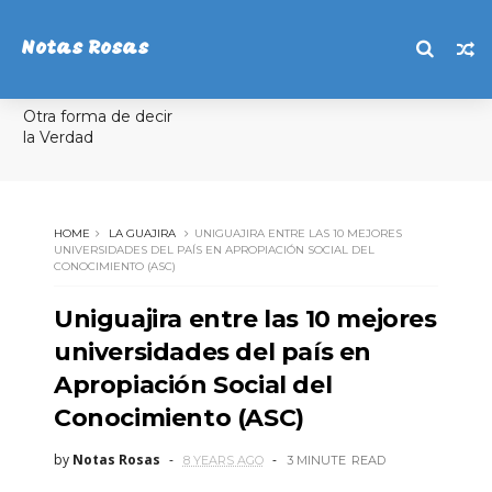
Notas Rosas
Otra forma de decir
la Verdad
HOME
LA GUAJIRA
UNIGUAJIRA ENTRE LAS 10 MEJORES
UNIVERSIDADES DEL PAÍS EN APROPIACIÓN SOCIAL DEL
CONOCIMIENTO (ASC)
Uniguajira entre las 10 mejores
universidades del país en
Apropiación Social del
Conocimiento (ASC)
by
Notas Rosas
8 YEARS AGO
3 MINUTE
READ