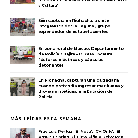
y Cultura'
Sijin captura en Riohacha, a siete
integrantes de 'La Laguna', grupo
expendedor de estupefacientes
En zona rural de Maicao: Departamento
de Policía Guajira - DEGUA, incauta
fósforos eléctricos y cápsulas
detonantes
En Riohacha, capturan una ciudadana
cuando pretendía ingresar marihuana y
drogas sintéticas, a la Estación de
Policía
MÁS LEÍDAS ESTA SEMANA
Fray Luis Pertuz, 'El Nota'; 'CH Only', 'El
Arqui', Cristian Dj, Flow Piña y Deivy Real: