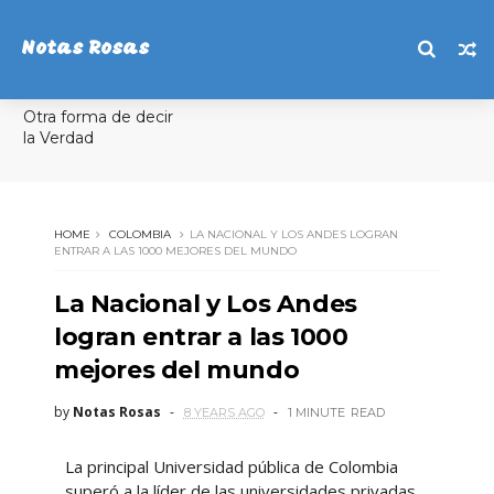
Notas Rosas
Otra forma de decir
la Verdad
HOME
COLOMBIA
LA NACIONAL Y LOS ANDES LOGRAN
ENTRAR A LAS 1000 MEJORES DEL MUNDO
La Nacional y Los Andes
logran entrar a las 1000
mejores del mundo
by
Notas Rosas
8 YEARS AGO
1 MINUTE
READ
La principal Universidad pública de Colombia
superó a la líder de las universidades privadas,