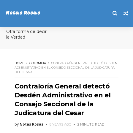
Notas Rosas
Otra forma de decir
la Verdad
HOME
COLOMBIA
CONTRALORÍA GENERAL DETECTÓ DESDÉN
ADMINISTRATIVO EN EL CONSEJO SECCIONAL DE LA JUDICATURA
DEL CESAR
Contraloría General detectó
Desdén Administrativo en el
Consejo Seccional de la
Judicatura del Cesar
by
Notas Rosas
8 YEARS AGO
2 MINUTE
READ