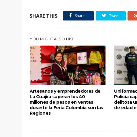
SHARE THIS
Share it
Tweet
YOU MIGHT ALSO LIKE
Artesanos y emprendedores de
Uniformad
La Guajira superan los 40
Policía ca
millones de pesos en ventas
delitosa 
durante la Feria Colombia son las
de edad e
Regiones