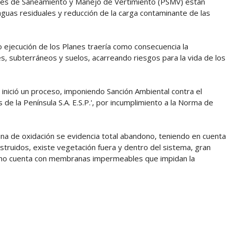
lanes de Saneamiento y Manejo de Vertimiento (PSMV) están
guas residuales y reducción de la carga contaminante de las
 ejecución de los Planes traería como consecuencia la
s, subterráneos y suelos, acarreando riesgos para la vida de los
inició un proceso, imponiendo Sanción Ambiental contra el
e la Península S.A. E.S.P.', por incumplimiento a la Norma de
guna de oxidación se evidencia total abandono, teniendo en cuenta
truidos, existe vegetación fuera y dentro del sistema, gran
 y no cuenta con membranas impermeables que impidan la