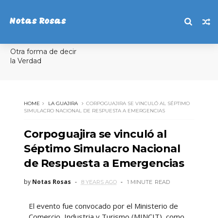
Notas Rosas
Otra forma de decir
la Verdad
HOME
LA GUAJIRA
CORPOGUAJIRA SE VINCULÓ AL SÉPTIMO
SIMULACRO NACIONAL DE RESPUESTA A EMERGENCIAS
Corpoguajira se vinculó al
Séptimo Simulacro Nacional
de Respuesta a Emergencias
by
Notas Rosas
8 YEARS AGO
1 MINUTE
READ
El evento fue convocado por el Ministerio de
Comercio, Industria y Turismo (MINCIT), como