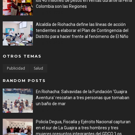
los 40 millones de pesos en ventas durante la Feria
Colombia son las Regiones
Aug 06, 2026
Alcaldía de Riohacha define las líneas de acción
tendientes a elaborar el Plan de Contingencia del
Distrito para hacer frente al fenómeno de El Niño
Aug 06, 2026
OTROS TEMAS
Publicidad
Salud
RANDOM POSTS
En Riohacha: Salvavidas de la Fundación 'Guajira
Aventura' rescatan a tres personas que tomaban
un baño de mar
Aug 03, 2026
Policía Degua, Fiscalía y Ejército Nacional capturan
en el sur de La Guajira a tres hombres y tres
mujeres presuntos integrantes del GDCO 'Los