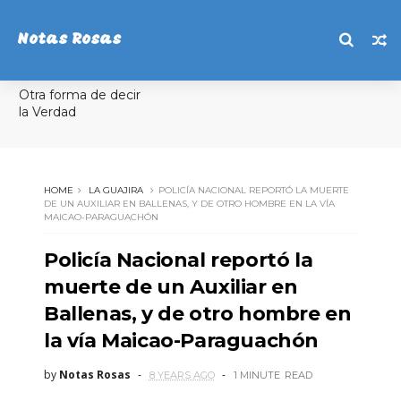
Notas Rosas
Otra forma de decir
la Verdad
HOME
LA GUAJIRA
POLICÍA NACIONAL REPORTÓ LA MUERTE
DE UN AUXILIAR EN BALLENAS, Y DE OTRO HOMBRE EN LA VÍA
MAICAO-PARAGUACHÓN
Policía Nacional reportó la
muerte de un Auxiliar en
Ballenas, y de otro hombre en
la vía Maicao-Paraguachón
by
Notas Rosas
8 YEARS AGO
1 MINUTE
READ