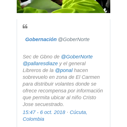
Gobernación
@GoberNorte
Sec de Gbno de 
@
GoberNorte
@
pallaresdiaze
 y el general 
Libreros de la 
@
ponal
 hacen 
sobrevuelo en zona de El Carmen 
para distribuir volantes donde se 
ofrece recompensa por información 
que permita ubicar al niño Cristo 
Jose secuestrado.
15:47 - 6 oct. 2018
·
Cúcuta,
Colombia