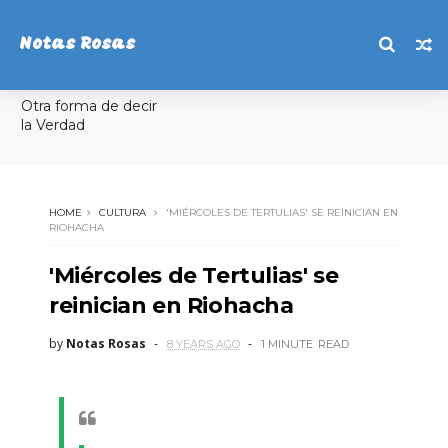
Notas Rosas
Otra forma de decir
la Verdad
HOME
CULTURA
'MIÉRCOLES DE TERTULIAS' SE REINICIAN EN
RIOHACHA
'Miércoles de Tertulias' se
reinician en Riohacha
by
Notas Rosas
8 YEARS AGO
1 MINUTE
READ