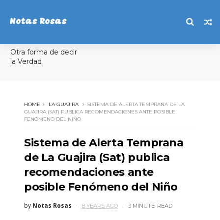
Notas Rosas
Otra forma de decir
la Verdad
HOME
LA GUAJIRA
SISTEMA DE ALERTA TEMPRANA DE LA
GUAJIRA (SAT) PUBLICA RECOMENDACIONES ANTE POSIBLE
FENÓMENO DEL NIÑO
Sistema de Alerta Temprana
de La Guajira (Sat) publica
recomendaciones ante
posible Fenómeno del Niño
by
Notas Rosas
8 YEARS AGO
3 MINUTE
READ