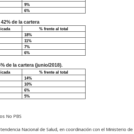
9%
6%
42% de la cartera
dicada
% frente al total
18%
11%
7%
6%
 de la cartera (junio/2018).
dicada
% frente al total
14%
10%
6%
5%
cios No PBS
ntendencia Nacional de Salud, en coordinación con el Ministerio de