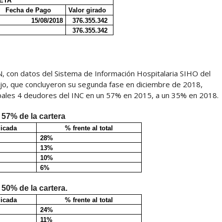
ETA
Fecha de Pago
Valor girado
15/08/2018
376.355.342
376.355.342
, con datos del Sistema de Información Hospitalaria SIHO del
bajo, que concluyeron su segunda fase en diciembre de 2018,
cipales 4 deudores del INC en un 57% en 2015, a un 35% en 2018.
 57% de la cartera
dicada
% frente al total
28%
13%
10%
6%
50% de la cartera.
dicada
% frente al total
24%
11%