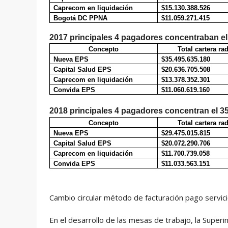
Caprecom en liquidación
$15.130.388.526
Bogotá DC PPNA
$11.059.271.415
2017
principales 4
pagadores concentraban el 
Concepto
Total cartera ra
Nueva EPS
$35.495.635.180
Capital Salud EPS
$20.636.705.508
Caprecom en liquidación
$13.378.352.301
Convida EPS
$11.060.619.160
2018
principales 4
pagadores concentran el 35%
Concepto
Total cartera ra
Nueva EPS
$29.475.015.815
Capital Salud EPS
$20.072.290.706
Caprecom en liquidación
$11.700.739.058
Convida EPS
$11.033.563.151
Cambio circular método de facturación pago servi
En el desarrollo de las mesas de trabajo, la Superi