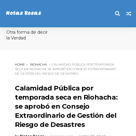
Notas Rosas
Otra forma de decir
la Verdad
HOME
RIOHACHA
CALAMIDAD PÚBLICA POR TEMPORADA
SECA EN RIOHACHA: SE APROBÓ EN CONSEJO EXTRAORDINARIO
DE GESTIÓN DEL RIESGO DE DESASTRES
Calamidad Pública por
temporada seca en Riohacha:
se aprobó en Consejo
Extraordinario de Gestión del
Riesgo de Desastres