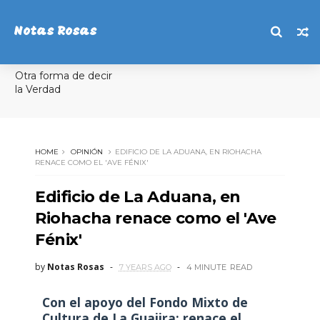
Notas Rosas
Otra forma de decir
la Verdad
HOME
OPINIÓN
EDIFICIO DE LA ADUANA, EN RIOHACHA
RENACE COMO EL 'AVE FÉNIX'
Edificio de La Aduana, en
Riohacha renace como el 'Ave
Fénix'
by
Notas Rosas
7 YEARS AGO
4 MINUTE
READ
Con el apoyo del Fondo Mixto de
Cultura de La Guajira: renace el