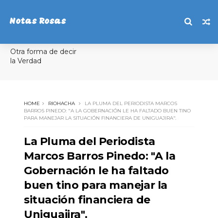
Notas Rosas
Otra forma de decir
la Verdad
HOME
RIOHACHA
LA PLUMA DEL PERIODISTA MARCOS
BARROS PINEDO: "A LA GOBERNACIÓN LE HA FALTADO BUEN TINO
PARA MANEJAR LA SITUACIÓN FINANCIERA DE UNIGUAJIRA".
La Pluma del Periodista
Marcos Barros Pinedo: "A la
Gobernación le ha faltado
buen tino para manejar la
situación financiera de
Uniguajira".