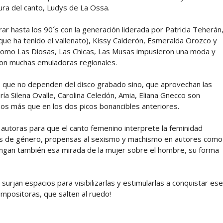
ura del canto, Ludys de La Ossa.
ar hasta los 90´s con la generación liderada por Patricia Teherán
 que ha tenido el vallenato), Kissy Calderón, Esmeralda Orozco y
como Las Diosas, Las Chicas, Las Musas impusieron una moda y
 con muchas emuladoras regionales.
s que no dependen del disco grabado sino, que aprovechan las
ría Silena Ovalle, Carolina Celedón, Amia, Eliana Gnecco son
s más que en los dos picos bonancibles anteriores.
utoras para que el canto femenino interprete la feminidad
les de género, propensas al sexismo y machismo en autores como
engan también esa mirada de la mujer sobre el hombre, su forma
urjan espacios para visibilizarlas y estimularlas a conquistar ese
mpositoras, que salten al ruedo!