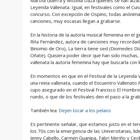
Martha Guerra y Antonia Daza quienes se han alzado 
Leyenda Vallenata. Igual, en festivales como el 
concurso. Con excepción de Ospino, todas anónimas,
canciones, muy escasas llegan a grabarse.
En la historia de la autoría musical femenina en e
Rita Fernández, autora de canciones muy recorda
Binomio de Oro), La tierra tiene sed (Diomedes Dí
Oñate). Quisiera poder decir que han sido muchas, 
vallenata la autoría femenina hay que buscarla con l
En momentos en que en el Festival de la Leyenda V
una reina vallenata, cuando el Encuentro Vallenat
cupo asegurado en el Festival Francisco El Hombre
ruedo, o que de los festivales den el paso a la grab
También lea:
Dejen tocar a los pelaos
Es pertinente señalar, que estamos justo en el ter
los 70s con la emergencia de las Universitarias, 
Jenny Cabello, Carmen Guanipa, Fabri Meriño y Cecili