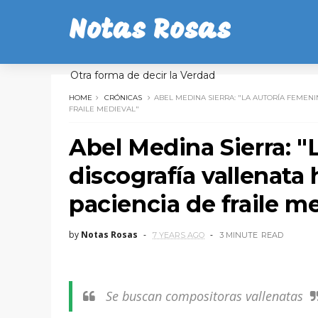
Notas Rosas
Otra forma de decir la Verdad
HOME
CRÓNICAS
ABEL MEDINA SIERRA: "LA AUTORÍA FEMEN
FRAILE MEDIEVAL"
Abel Medina Sierra: "
discografía vallenata
paciencia de fraile m
by
Notas Rosas
7 YEARS AGO
3 MINUTE
READ
Se buscan compositoras vallenatas