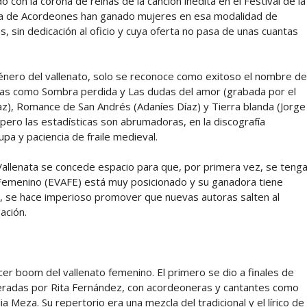
con la corona de reinas de la canción inédita en el Festival de la
Cuna de Acordeones han ganado mujeres en esa modalidad de
 sin dedicación al oficio y cuya oferta no pasa de unas cuantas
l género del vallenato, solo se reconoce como exitoso el nombre de
das como Sombra perdida y Las dudas del amor (grabada por el
az), Romance de San Andrés (Adaníes Díaz) y Tierra blanda (Jorge
pero las estadísticas son abrumadoras, en la discografía
upa y paciencia de fraile medieval.
allenata se concede espacio para que, por primera vez, se teng
o Femenino (EVAFE) está muy posicionado y su ganadora tiene
, se hace imperioso promover que nuevas autoras salten al
ación.
cer boom del vallenato femenino. El primero se dio a finales de
lideradas por Rita Fernández, con acordeoneras y cantantes como
a Meza. Su repertorio era una mezcla del tradicional y el lírico de