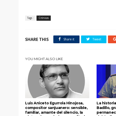
Tags :
Crónicas
SHARE THIS
Share it
Tweet
YOU MIGHT ALSO LIKE
Luis Aniceto Egurrola Hinojosa,
La histori
compositor sanjuanero: sensible,
Badillo, g
familiar, amante del silencio, la
permanece