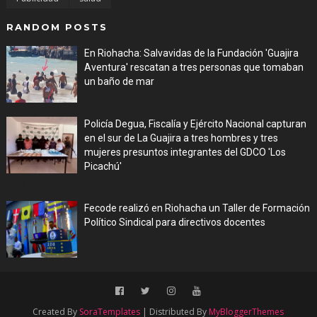
RANDOM POSTS
En Riohacha: Salvavidas de la Fundación 'Guajira
Aventura' rescatan a tres personas que tomaban
un baño de mar
Aug 03, 2026
Policía Degua, Fiscalía y Ejército Nacional capturan
en el sur de La Guajira a tres hombres y tres
mujeres presuntos integrantes del GDCO 'Los
Picachú'
Aug 03, 2026
Fecode realizó en Riohacha un Taller de Formación
Político Sindical para directivos docentes
Aug 03, 2026
Created By
SoraTemplates
| Distributed By
MyBloggerThemes