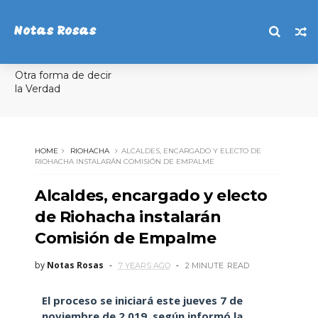
Notas Rosas
Otra forma de decir
la Verdad
HOME
RIOHACHA
ALCALDES, ENCARGADO Y ELECTO DE
RIOHACHA INSTALARÁN COMISIÓN DE EMPALME
Alcaldes, encargado y electo
de Riohacha instalarán
Comisión de Empalme
by
Notas Rosas
7 YEARS AGO
2 MINUTE
READ
El proceso se iniciará este jueves 7 de
noviembre de 2.019, según informó la