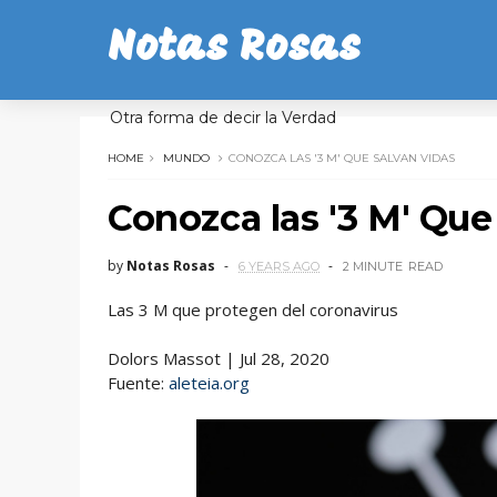
Notas Rosas
Otra forma de decir la Verdad
HOME
MUNDO
CONOZCA LAS '3 M' QUE SALVAN VIDAS
Conozca las '3 M' Que
by
Notas Rosas
6 YEARS AGO
2 MINUTE
READ
Las 3 M que protegen del coronavirus
Dolors Massot | Jul 28, 2020
Fuente:
aleteia.org