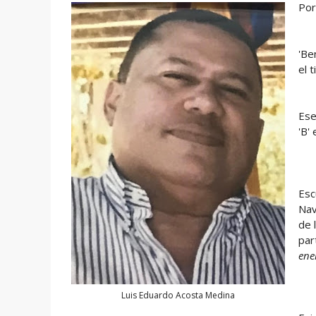
Por
'Be
el 
Ese
'B'
Esc
Nav
de 
par
ene
Luis Eduardo Acosta Medina