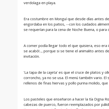
verdolaga en playa.
Era costumbre en Monguí que desde días antes del v
engordaba en los patios, --con los cuidados alimentic
se requerían para la cena de Noche Buena, o para d
A comer podía llegar todo el que quisiera, eso era 
se acabó!..., porque si se tiene el animalito antes d
invitación.
'La tapa de la cajeta' es que el cruce de platos y o
corroncho, ya no se usa. El menú también vario. El
rellenos de finas hiervas y pollo purina molido, que
Los pasteles que enseñaron a hacer la tía Digna R
cabezas de puerco, fueron reemplazados por pálida