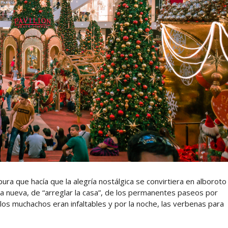
ura que hacía que la alegría nostálgica se convirtiera en alboroto
a nueva, de “arreglar la casa”, de los permanentes paseos por
los muchachos eran infaltables y por la noche, las verbenas para