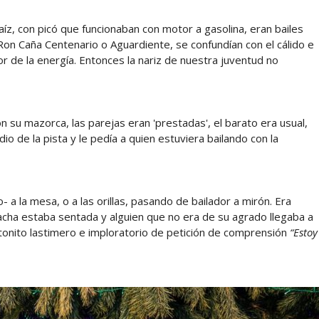
z, con picó que funcionaban con motor a gasolina, eran bailes
, Ron Caña Centenario o Aguardiente, se confundían con el cálido e
r de la energía. Entonces la nariz de nuestra juventud no
 su mazorca, las parejas eran 'prestadas', el barato era usual,
io de la pista y le pedía a quien estuviera bailando con la
 a la mesa, o a las orillas, pasando de bailador a mirón. Era
acha estaba sentada y alguien que no era de su agrado llegaba a
n tonito lastimero e imploratorio de petición de comprensión
“Estoy