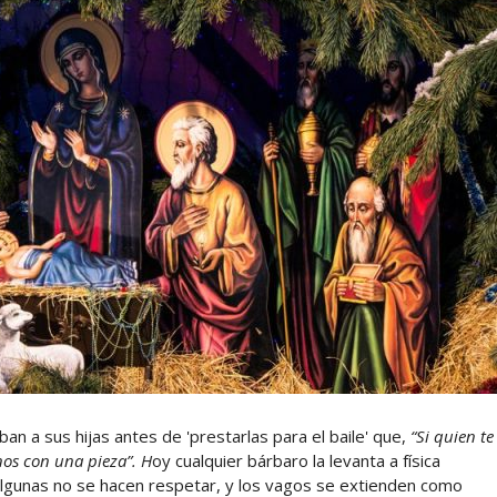
 a sus hijas antes de 'prestarlas para el baile' que,
“Si quien te
nos con una pieza”. H
oy cualquier bárbaro la levanta a física
algunas no se hacen respetar, y los vagos se extienden como