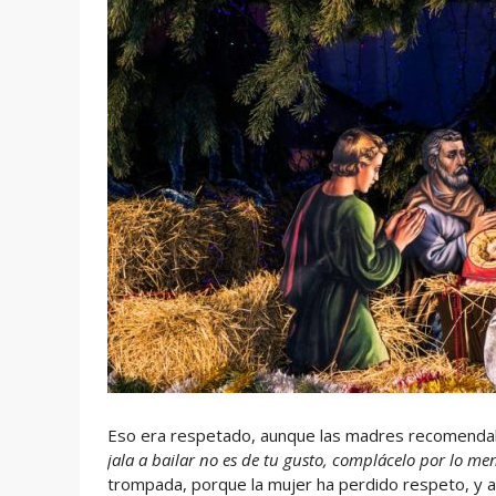
Eso era respetado, aunque las madres recomendaban
jala a bailar no es de tu gusto, complácelo por lo me
trompada, porque la mujer ha perdido respeto, y 