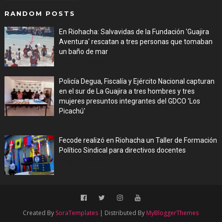
RANDOM POSTS
En Riohacha: Salvavidas de la Fundación 'Guajira
Aventura' rescatan a tres personas que tomaban
un baño de mar
Aug 03, 2026
Policía Degua, Fiscalía y Ejército Nacional capturan
en el sur de La Guajira a tres hombres y tres
mujeres presuntos integrantes del GDCO 'Los
Picachú'
Aug 03, 2026
Fecode realizó en Riohacha un Taller de Formación
Político Sindical para directivos docentes
Aug 03, 2026
Created By
SoraTemplates
| Distributed By
MyBloggerThemes