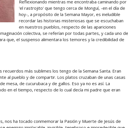
Reflexionando mientras me encontraba caminando por
'el rastrojito' que tengo cerca de Monguí, -en el día de
hoy-, a propósito de la Semana Mayor, es ineludible
recordar las historias misteriosas que se escuchaban
en nuestros pueblos, respecto de las apariciones
imaginación colectiva, se referían por todas partes, y cada uno d
ara que, el suspenso alimentara los temores y la credibilidad de
is recuerdos más sublimes los tengo de la Semana Santa. Eran
ente al pueblo y de compartir. Los platos cruzaban de unas casas
 de mesa, de cucurubaca y de gallos. Eso ya no es así. La
iodo en el tiempo, respecto de lo cual decía mi padre que eran
s, nos ha tocado conmemorar la Pasión y Muerte de Jesús de
se enemigo implacable, invisible, tenebroso e impredecible que