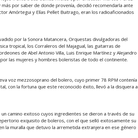
 y más por saber de donde provenía, decidió recomendarla ante
tor Amórtegui y Elías Pellet Buitrago, eran los radioaficionados
nvadido por la Sonora Matancera, Orquestas divulgadoras del
ca tropical, los Corraleros del Majagual, las guitarras de
ordeones de Abel Antonio Villa, Luis Enrique Martínez y Alejandro
 por las mujeres y hombres boleristas de todo el continente.
 nueva voz mezzosoprano del bolero, cuyo primer 78 RPM contenía
tal, con la fortuna que este reconocido éxito, llevó a la disquera a
ue un camino exitoso cuyos ingredientes se dieron a través de su
pertorio exquisito de boleros, con el que selló exitosamente su
, en la muralla que detuvo la arremetida extranjera en ese género