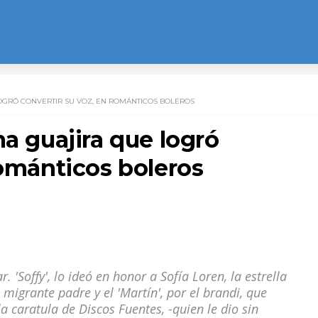
OGRÓ CONVERTIR SU VOZ, EN ROMÁNTICOS BOLEROS
ma guajira que logró
románticos boleros
. 'Soffy', lo ideó en honor a Sofía Loren, la estrella
 migrante padre y el 'Martín', por el brandi, que
a caratula de Discos Fuentes, -quien le dio sin