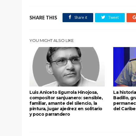
SHARE THIS
Share it
Tweet
YOU MIGHT ALSO LIKE
Luis Aniceto Egurrola Hinojosa,
La histori
compositor sanjuanero: sensible,
Badillo, g
familiar, amante del silencio, la
permanece
pintura, jugar ajedrez en solitario
del Caribe
y poco parrandero