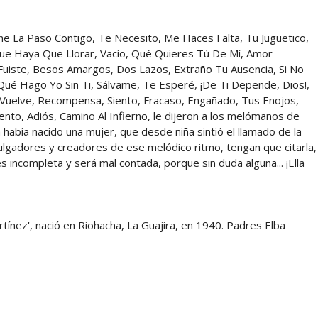
 La Paso Contigo, Te Necesito, Me Haces Falta, Tu Juguetico,
ue Haya Que Llorar, Vacío, Qué Quieres Tú De Mí, Amor
Fuiste, Besos Amargos, Dos Lazos, Extraño Tu Ausencia, Si No
, Qué Hago Yo Sin Ti, Sálvame, Te Esperé, ¡De Ti Depende, Dios!,
 Vuelve, Recompensa, Siento, Fracaso, Engañado, Tus Enojos,
nto, Adiós, Camino Al Infierno, le dijeron a los melómanos de
había nacido una mujer, que desde niña sintió el llamado de la
ulgadores y creadores de ese melódico ritmo, tengan que citarla,
es incompleta y será mal contada, porque sin duda alguna... ¡Ella
artínez', nació en Riohacha, La Guajira, en 1940. Padres Elba