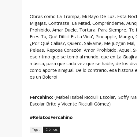
Obras como La Trampa, Mi Rayo De Luz, Esta Noche
Migajas, Contraste, La Mitad, Compréndeme, Aunq
Prohibido, Amar Duele, Tortura, Para Siempre, Te 
Eres Tú, Qué Difícil Es La Vida', Pineapple, Mango
¿Por Qué Callas?, Quiero, Sálvame, Me Juzgan Mal,
Peleas, Reposa Corazón, Amor Prohibido, Aquel, Sie
ese ritmo que se tomó al mundo, que en La Guajira 
música, para que cada vez que se hable, de los div
como aporte sinigual. De lo contrario, esa historia 
es un Bolero!
Fercahino:
(Mabel Isabel Ricciulli Escolar, 'Soffy M
Escolar Brito y Vicente Ricciulli Gómez)
#RelatosFercahino
Tags :
Crónicas