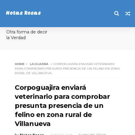
Notas Rosas
Otra forma de decir
la Verdad
HOME
LA GUAJIRA
CORPOGUAJIRA ENVIARÁ VETERINARIO
PARA COMPROBAR PRESUNTA PRESENCIA DE UN FELINO EN ZONA
RURAL DE VILLANUEVA
Corpoguajira enviará
veterinario para comprobar
presunta presencia de un
felino en zona rural de
Villanueva