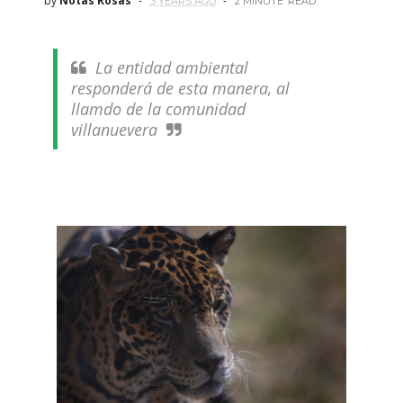
by
Notas Rosas
3 YEARS AGO
2 MINUTE
READ
La entidad ambiental
responderá de esta manera, al
llamdo de la comunidad
villanuevera