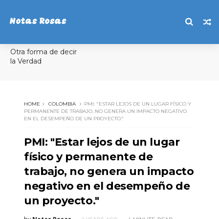
Notas Rosas
Otra forma de decir
la Verdad
HOME
COLOMBIA
PMI: "ESTAR LEJOS DE UN LUGAR FÍSICO Y
PERMANENTE DE TRABAJO, NO GENERA UN IMPACTO NEGATIVO
EN EL DESEMPEÑO DE UN PROYECTO."
PMI: "Estar lejos de un lugar
físico y permanente de
trabajo, no genera un impacto
negativo en el desempeño de
un proyecto."