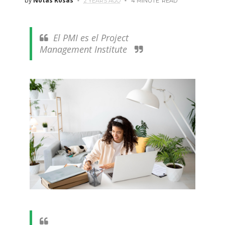
by
Notas Rosas
2 YEARS AGO
4 MINUTE
READ
El PMI es el Project
Management Institute