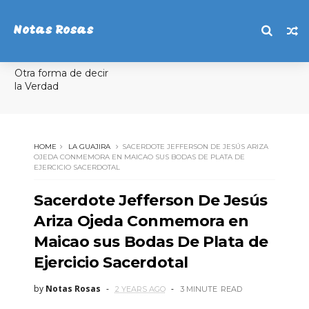
Notas Rosas
Otra forma de decir
la Verdad
HOME
LA GUAJIRA
SACERDOTE JEFFERSON DE JESÚS ARIZA
OJEDA CONMEMORA EN MAICAO SUS BODAS DE PLATA DE
EJERCICIO SACERDOTAL
Sacerdote Jefferson De Jesús
Ariza Ojeda Conmemora en
Maicao sus Bodas De Plata de
Ejercicio Sacerdotal
by
Notas Rosas
2 YEARS AGO
3 MINUTE
READ