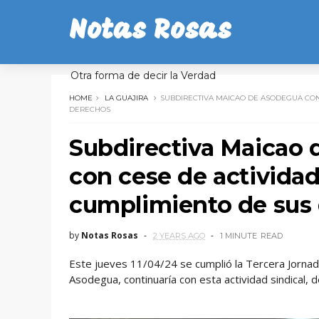
Notas Rosas
Otra forma de decir la Verdad
HOME
LA GUAJIRA
SUBDIRECTIVA MAICAO DE ASODEGUA CON
DERECHOS
Subdirectiva Maicao 
con cese de actividad
cumplimiento de sus
by
Notas Rosas
2 YEARS AGO
1 MINUTE
READ
Este jueves 11/04/24 se cumplió la Tercera Jornada
Asodegua, continuaría con esta actividad sindical, 