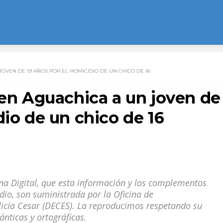
JOVEN DE 19 AÑOS POR EL HOMICIDIO DE UN CHICO DE 16
 en Aguachica a un joven de
dio de un chico de 16
na Digital, que esta información y los complementos
io, son suministrada por la Oficina de
cía Cesar (DECES). La reproducimos respetando su
nticas y ortográficas.