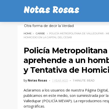
Notas Rosas
Otra forma de decir la Verdad
HOME
CARIBE
POLICÍA METROPOLITANA DE VALLEDUPAR - M
HOMICIDIO EN LA CAPITAL DEL CESAR
Policía Metropolitan
aprehende a un homb
y Tentativa de Homicid
by
Notas Rosas
1 YEAR AGO
1 MINUTE
READ
Aclaramos a los usuarios de nuestra Página Digita
publicamos en este medio, son suministrada por la 
Valledupar (POLICÍA MEVAP). La reproducimos res
ortográficas.