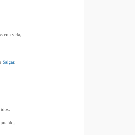
s con vida,
de
Salgar
.
ridos.
l pueblo,