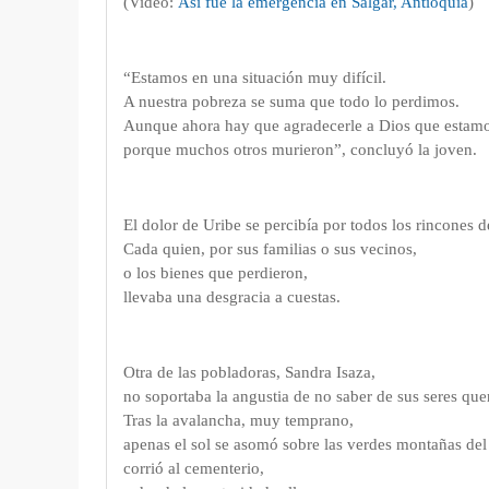
(Video:
Así fue la emergencia en Salgar, Antioquia
)
“Estamos en una situación muy difícil.
A nuestra pobreza se suma que todo lo perdimos.
Aunque ahora hay que agradecerle a Dios que estamo
porque muchos otros murieron”, concluyó la joven.
El dolor de Uribe se percibía por todos los rincones 
Cada quien, por sus familias o sus vecinos,
o los bienes que perdieron,
llevaba una desgracia a cuestas.
Otra de las pobladoras, Sandra Isaza,
no soportaba la angustia de no saber de sus seres que
Tras la avalancha, muy temprano,
apenas el sol se asomó sobre las verdes montañas de
corrió al cementerio,