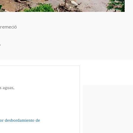
stremeció
,
as aguas,
por desbordamiento de