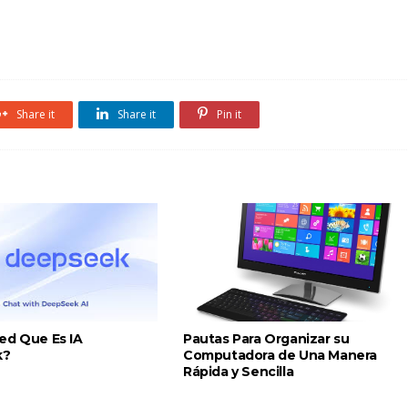
Share it
Share it
Pin it
ed Que Es IA
Pautas Para Organizar su
k?
Computadora de Una Manera
Rápida y Sencilla