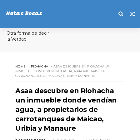
Notas Rosas
Otra forma de decir
la Verdad
HOME
RIOHACHA
ASAA DESCUBRE EN RIOHACHA UN
INMUEBLE DONDE VENDÍAN AGUA, A PROPIETARIOS DE
CARROTANQUES DE MAICAO, URIBIA Y MANAURE
Asaa descubre en Riohacha
un inmueble donde vendían
agua, a propietarios de
carrotanques de Maicao,
Uribia y Manaure