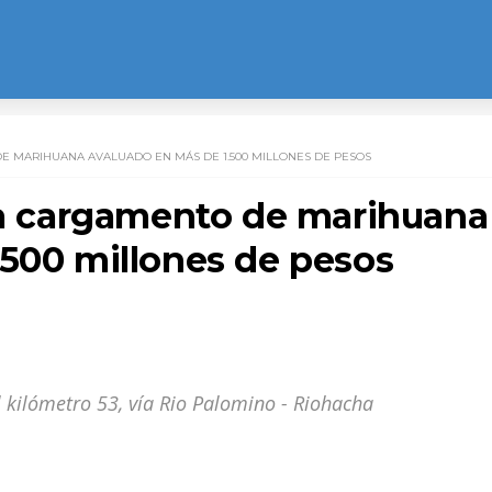
DE MARIHUANA AVALUADO EN MÁS DE 1.500 MILLONES DE PESOS
uta cargamento de marihuana
.500 millones de pesos
el kilómetro 53, vía Rio Palomino - Riohacha