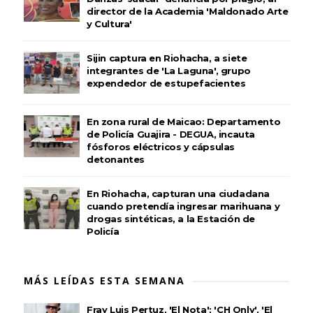
director de la Academia 'Maldonado Arte
y Cultura'
Sijin captura en Riohacha, a siete
integrantes de 'La Laguna', grupo
expendedor de estupefacientes
En zona rural de Maicao: Departamento
de Policía Guajira - DEGUA, incauta
fósforos eléctricos y cápsulas
detonantes
En Riohacha, capturan una ciudadana
cuando pretendía ingresar marihuana y
drogas sintéticas, a la Estación de
Policía
MÁS LEÍDAS ESTA SEMANA
Fray Luis Pertuz, 'El Nota'; 'CH Only', 'El