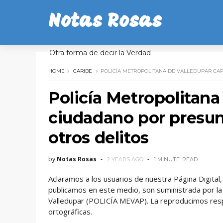
Notas Rosas
Otra forma de decir la Verdad
HOME
CARIBE
POLICÍA METROPOLITANA DE VALLEDUPAR CA
Policía Metropolitana
ciudadano por presu
otros delitos
by
Notas Rosas
2 YEARS AGO
1 MINUTE
READ
Aclaramos a los usuarios de nuestra Página Digita
publicamos en este medio, son suministrada por la 
Valledupar (POLICÍA MEVAP). La reproducimos res
ortográficas.