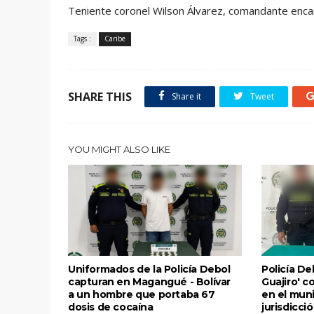
Teniente coronel Wilson Álvarez, comandante encar
Tags :
Caribe
SHARE THIS
Share it
Tweet
YOU MIGHT ALSO LIKE
Uniformados de la Policía Debol
Policía Deb
capturan en Magangué - Bolívar
Guajiro' 
a un hombre que portaba 67
en el muni
dosis de cocaína
jurisdicc