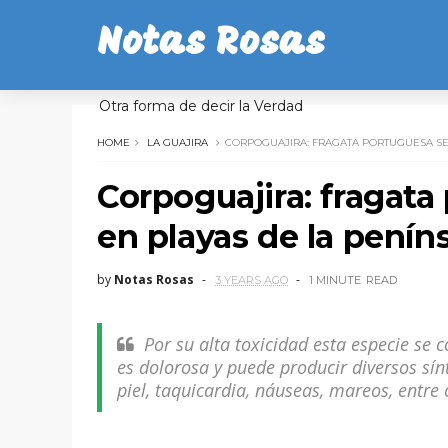
Notas Rosas
Otra forma de decir la Verdad
HOME
LA GUAJIRA
CORPOGUAJIRA: FRAGATA PORTUGUESA SE
Corpoguajira: fragata
en playas de la penín
by
Notas Rosas
3 YEARS AGO
1 MINUTE
READ
Por su alta toxicidad esta especie se 
es dolorosa y puede producir diversos s
piel, taquicardia, náuseas, mareos, entre 