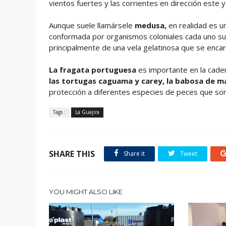
vientos fuertes y las corrientes en dirección este
Aunque suele llamársele
medusa,
en realidad es u
conformada por organismos coloniales cada uno su
principalmente de una vela gelatinosa que se encar
La fragata portuguesa
es importante en la caden
las tortugas caguama y carey, la babosa de mar,
protección a diferentes especies de peces que so
Tags :
La Guajira
SHARE THIS
Share it
Tweet
YOU MIGHT ALSO LIKE